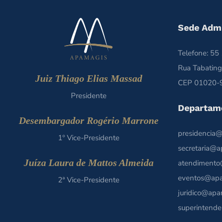
Sede Admi
Telefone: 5
Rua Tabating
Juiz Thiago Elias Massad
CEP 01020-9
Presidente
Departam
Desembargador Rogério Marrone
presidencia@
1º Vice-Presidente
secretaria@a
Juíza Laura de Mattos Almeida
atendimento
eventos@apa
2ª Vice-Presidente
juridico@apa
superintende