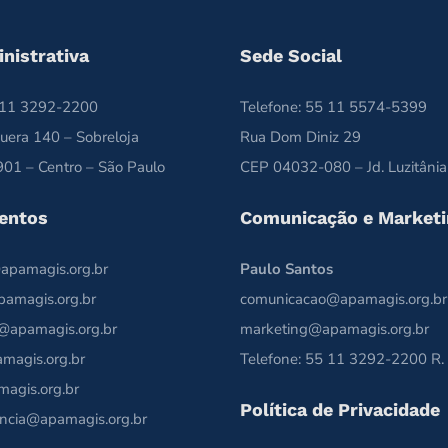
nistrativa
Sede Social
5 11 3292-2200
Telefone: 55 11 5574-5399
uera 140 – Sobreloja
Rua Dom Diniz 29
01 – Centro – São Paulo
CEP 04032-080 – Jd. Luzitânia
entos
Comunicação e Marketi
apamagis.org.br
Paulo Santos
pamagis.org.br
comunicacao@apamagis.org.br
@apamagis.org.br
marketing@apamagis.org.br
magis.org.br
Telefone: 55 11 3292-2200 R.
magis.org.br
Política de Privacidade
ncia@apamagis.org.br