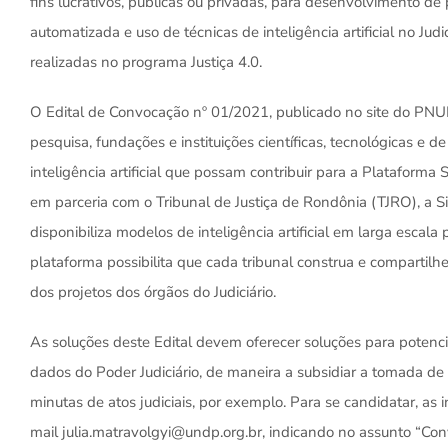
fins lucrativos, públicas ou privadas, para desenvolvimento de 
automatizada e uso de técnicas de inteligência artificial no Judi
realizadas no programa Justiça 4.0.
O Edital de Convocação nº 01/2021, publicado no site do PNUD, 
pesquisa, fundações e instituições científicas, tecnológicas e
inteligência artificial que possam contribuir para a Plataform
em parceria com o Tribunal de Justiça de Rondônia (TJRO), a 
disponibiliza modelos de inteligência artificial em larga escala 
plataforma possibilita que cada tribunal construa e compartil
dos projetos dos órgãos do Judiciário.
As soluções deste Edital devem oferecer soluções para potencia
dados do Poder Judiciário, de maneira a subsidiar a tomada d
minutas de atos judiciais, por exemplo. Para se candidatar, as 
mail julia.matravolgyi@undp.org.br, indicando no assunto “C