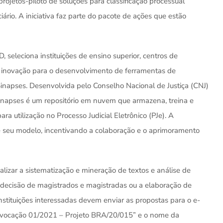
projetos-piloto de soluções para classificação processual
ciário. A iniciativa faz parte do pacote de ações que estão
seleciona instituições de ensino superior, centros de
 de inovação para o desenvolvimento de ferramentas de
a Sinapses. Desenvolvida pelo Conselho Nacional de Justiça (CNJ)
Sinapses é um repositório em nuvem que armazena, treina e
para utilização no Processo Judicial Eletrônico (PJe). A
he seu modelo, incentivando a colaboração e o aprimoramento
lizar a sistematização e mineração de textos e análise de
e decisão de magistrados e magistradas ou a elaboração de
instituições interessadas devem enviar as propostas para o e-
onvocação 01/2021 – Projeto BRA/20/015” e o nome da