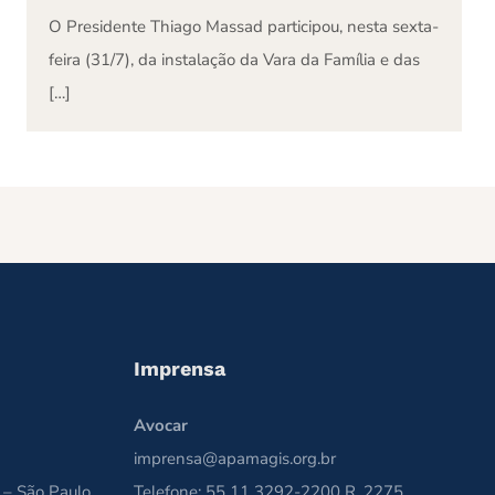
O Presidente Thiago Massad participou, nesta sexta-
feira (31/7), da instalação da Vara da Família e das
[…]
Imprensa
Avocar
imprensa@apamagis.org.br
 – São Paulo
Telefone: 55 11 3292-2200 R. 2275