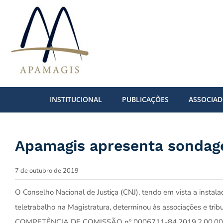
Ir
para
o
conteúdo
INSTITUCIONAL
PUBLICAÇÕES
ASSOCIA
Apamagis apresenta sondag
7 de outubro de 2019
O Conselho Nacional de Justiça (CNJ), tendo em vista a instal
teletrabalho na Magistratura, determinou às associações e t
COMPETÊNCIA DE COMISSÃO nº 0006711-84.2019.2.00.0000 