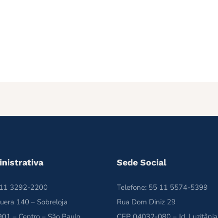
nistrativa
Sede Social
5 11 3292-2200
Telefone: 55 11 5574-5399
uera 140 – Sobreloja
Rua Dom Diniz 29
01 – Centro – São Paulo
CEP 04032-080 – Jd. Luzitânia