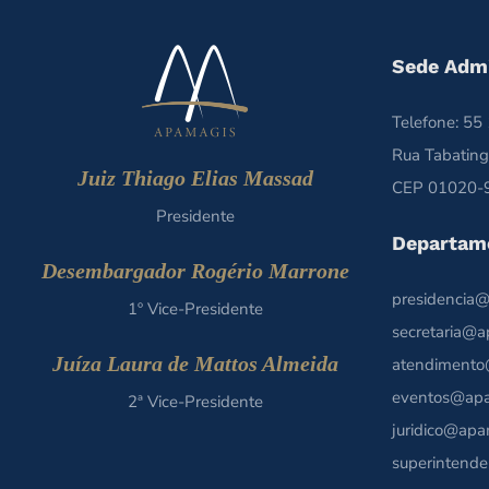
Sede Admi
Telefone: 5
Rua Tabating
Juiz Thiago Elias Massad
CEP 01020-9
Presidente
Departam
Desembargador Rogério Marrone
presidencia@
1º Vice-Presidente
secretaria@a
Juíza Laura de Mattos Almeida
atendimento
eventos@apa
2ª Vice-Presidente
juridico@apa
superintende