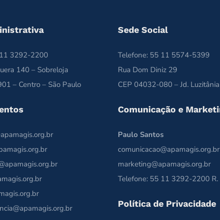
nistrativa
Sede Social
5 11 3292-2200
Telefone: 55 11 5574-5399
uera 140 – Sobreloja
Rua Dom Diniz 29
01 – Centro – São Paulo
CEP 04032-080 – Jd. Luzitânia
entos
Comunicação e Marketi
apamagis.org.br
Paulo Santos
pamagis.org.br
comunicacao@apamagis.org.br
@apamagis.org.br
marketing@apamagis.org.br
magis.org.br
Telefone: 55 11 3292-2200 R.
magis.org.br
Política de Privacidade
ncia@apamagis.org.br