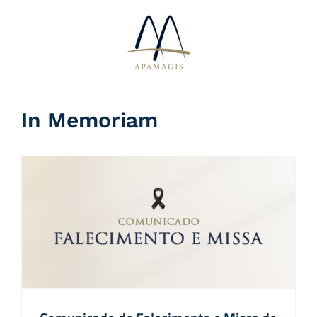
Ir
para
o
conteúdo
In Memoriam