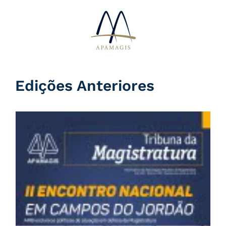
Ir
para
o
conteúdo
Edições Anteriores