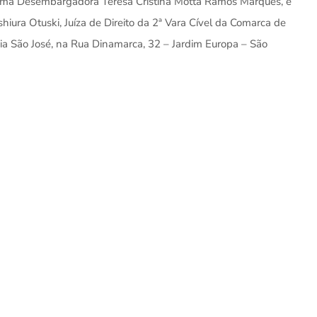
sima Desembargadora Teresa Cristina Motta Ramos Marques, e
ura Otuski, Juíza de Direito da 2ª Vara Cível da Comarca de
quia São José, na Rua Dinamarca, 32 – Jardim Europa – São