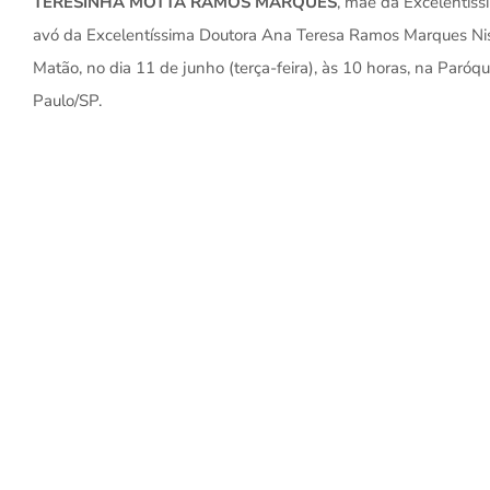
TERESINHA MOTTA RAMOS MARQUES
, mãe da Excelentís
avó da Excelentíssima Doutora Ana Teresa Ramos Marques Nishi
Matão, no dia 11 de junho (terça-feira), às 10 horas, na Paró
Paulo/SP.