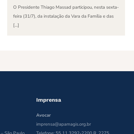
O Presidente Thiago Massad participou, nesta sexta-
feira (31/7), da instalação da Vara da Família e das
[…]
Imprensa
Avocar
imprensa@apamagis.org.br
 – São Paulo
Telefone: 55 11 3292-2200 R. 2275