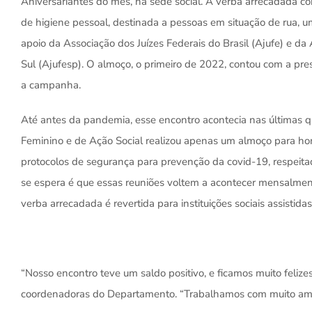
Aniversariantes do mês, na sede social. A verba arrecadada c
de higiene pessoal, destinada a pessoas em situação de rua, u
apoio da Associação dos Juízes Federais do Brasil (Ajufe) e d
Sul (Ajufesp). O almoço, o primeiro de 2022, contou com a p
a campanha.
Até antes da pandemia, esse encontro acontecia nas últimas 
Feminino e de Ação Social realizou apenas um almoço para h
protocolos de segurança para prevenção da covid-19, respeita
se espera é que essas reuniões voltem a acontecer mensalment
verba arrecadada é revertida para instituições sociais assisti
“Nosso encontro teve um saldo positivo, e ficamos muito felize
coordenadoras do Departamento. “Trabalhamos com muito amor, 