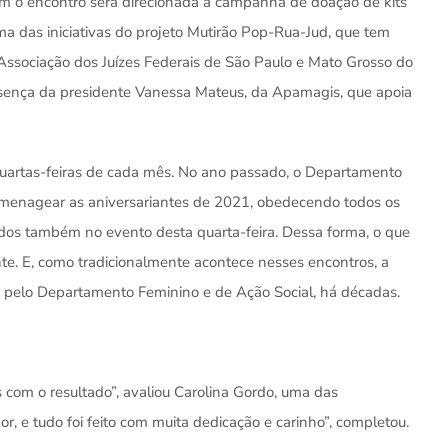
om o encontro será direcionada à campanha de doação de kits
ma das iniciativas do projeto Mutirão Pop-Rua-Jud, que tem
a Associação dos Juízes Federais de São Paulo e Mato Grosso do
resença da presidente Vanessa Mateus, da Apamagis, que apoia
quartas-feiras de cada mês. No ano passado, o Departamento
omenagear as aniversariantes de 2021, obedecendo todos os
dos também no evento desta quarta-feira. Dessa forma, o que
e. E, como tradicionalmente acontece nesses encontros, a
das pelo Departamento Feminino e de Ação Social, há décadas.
s com o resultado”, avaliou Carolina Gordo, uma das
e tudo foi feito com muita dedicação e carinho”, completou.