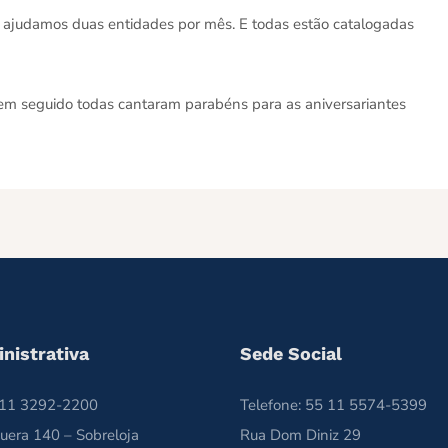
 ajudamos duas entidades por mês. E todas estão catalogadas
e em seguido todas cantaram parabéns para as aniversariantes
nistrativa
Sede Social
5 11 3292-2200
Telefone: 55 11 5574-5399
uera 140 – Sobreloja
Rua Dom Diniz 29