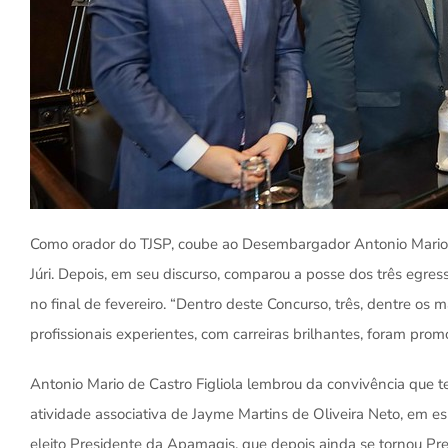
Como orador do TJSP, coube ao Desembargador Antonio Mario d
Júri. Depois, em seu discurso, comparou a posse dos três egre
no final de fevereiro. “Dentro deste Concurso, três, dentre os 
profissionais experientes, com carreiras brilhantes, foram p
Antonio Mario de Castro Figliola lembrou da convivência que t
atividade associativa de Jayme Martins de Oliveira Neto, em espe
eleito Presidente da Apamagis, que depois ainda se tornou Pr