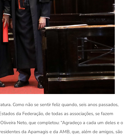
tura. Como não se sentir feliz quando, seis anos passados,
 Estados da Federação, de todas as associações, se fazem
Oliveira Neto, que completou: “Agradeço a cada um deles e o
residentes da Apamagis e da AMB, que, além de amigos, são