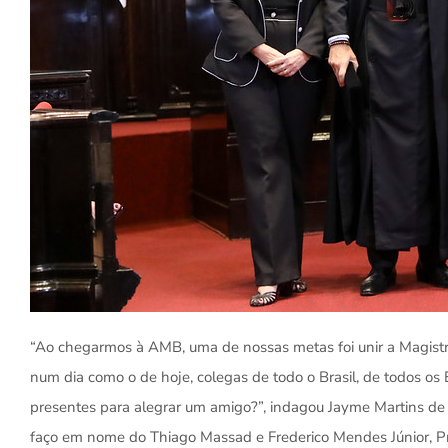
“Ao chegarmos à AMB, uma de nossas metas foi unir a Magistra
num dia como o de hoje, colegas de todo o Brasil, de todos os
presentes para alegrar um amigo?”, indagou Jayme Martins de 
faço em nome do Thiago Massad e Frederico Mendes Júnior, P