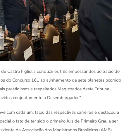
e Castro Figliolia conduzir os três empossandos ao Salão do
ssos do Concurso 161 ao alinhamento de sete planetas ocorrido
mais prestigiosos e respeitados Magistrados deste Tribunal,
romovidos conjuntamente a Desembargador.”
eve com cada um, falou das respectivas carreiras e destacou a
cial o fato de ter sido o primeiro Juiz de Primeiro Grau a ser
esidente da Associação dos Magistrados Brasileiros (AMB).