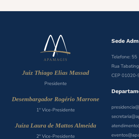
Sede Admi
Telefone: 5
Rua Tabating
Juiz Thiago Elias Massad
CEP 01020-9
Presidente
Departam
Desembargador Rogério Marrone
presidencia@
1º Vice-Presidente
secretaria@a
Juíza Laura de Mattos Almeida
atendimento
eventos@apa
2ª Vice-Presidente