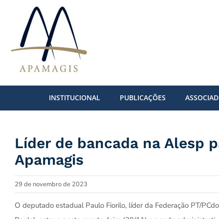
Ir
para
o
conteúdo
INSTITUCIONAL
PUBLICAÇÕES
ASSOCIA
Líder de bancada na Alesp p
Apamagis
29 de novembro de 2023
O deputado estadual Paulo Fiorilo, líder da Federação PT/PCd