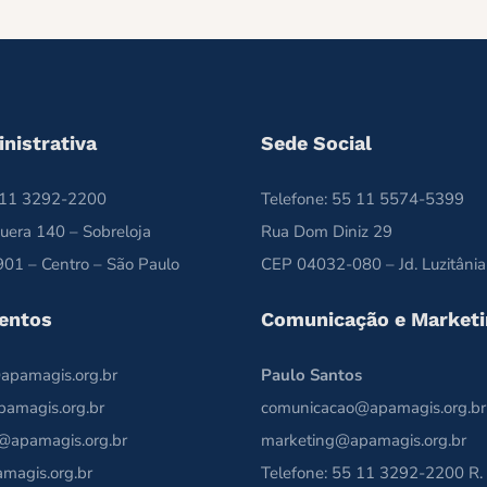
nistrativa
Sede Social
5 11 3292-2200
Telefone: 55 11 5574-5399
uera 140 – Sobreloja
Rua Dom Diniz 29
01 – Centro – São Paulo
CEP 04032-080 – Jd. Luzitânia
entos
Comunicação e Marketi
apamagis.org.br
Paulo Santos
pamagis.org.br
comunicacao@apamagis.org.br
@apamagis.org.br
marketing@apamagis.org.br
magis.org.br
Telefone: 55 11 3292-2200 R.