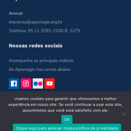
Avocar
imprensa@apamagis.org.br
Telefone: 55 11 3292-2200 R. 2275
Nossas redes sociais
Acompanhe as principais notícias
da Apamagis nos canais abaixo
Usamos cookies para garantir que oferecemos a melhor
experiência em nosso site. Se você continuar a usar este site,
assumiremos que você está satisfeito com ele.
Ok
Copyright 2021 | Apamagis | Todos os Direitos Reservados
Clique aqui para acessar nossa política de privacidade