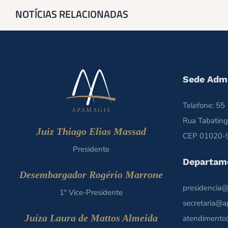
NOTÍCIAS RELACIONADAS
Sede Admi
Telefone: 5
Rua Tabating
Juiz Thiago Elias Massad
CEP 01020-9
Presidente
Departam
Desembargador Rogério Marrone
presidencia@
1º Vice-Presidente
secretaria@a
Juíza Laura de Mattos Almeida
atendimento