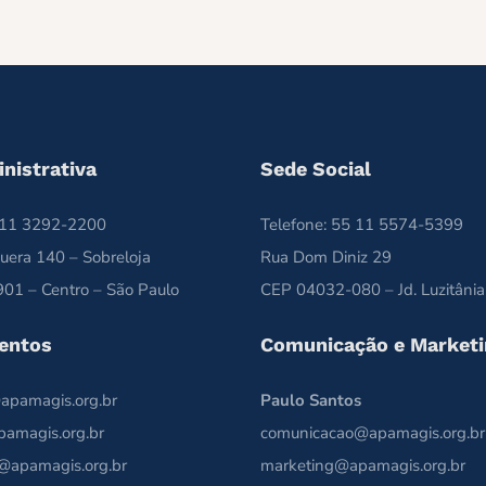
nistrativa
Sede Social
5 11 3292-2200
Telefone: 55 11 5574-5399
uera 140 – Sobreloja
Rua Dom Diniz 29
01 – Centro – São Paulo
CEP 04032-080 – Jd. Luzitânia
entos
Comunicação e Marketi
apamagis.org.br
Paulo Santos
pamagis.org.br
comunicacao@apamagis.org.br
@apamagis.org.br
marketing@apamagis.org.br