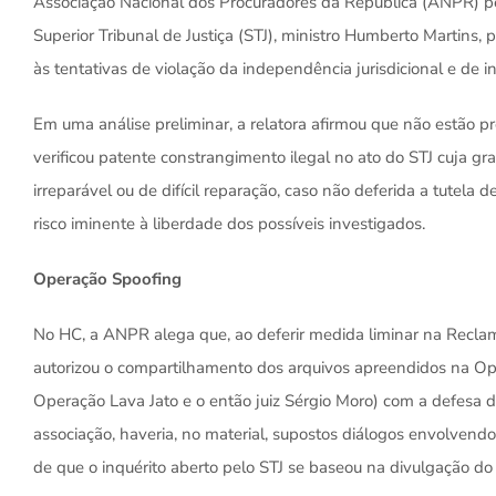
Associação Nacional dos Procuradores da República (ANPR) pe
Superior Tribunal de Justiça (STJ), ministro Humberto Martins, p
às tentativas de violação da independência jurisdicional e de i
Em uma análise preliminar, a relatora afirmou que não estão pr
verificou patente constrangimento ilegal no ato do STJ cuja gr
irreparável ou de difícil reparação, caso não deferida a tutela
risco iminente à liberdade dos possíveis investigados.
Operação Spoofing
No HC, a ANPR alega que, ao deferir medida liminar na Recla
autorizou o compartilhamento dos arquivos apreendidos na O
Operação Lava Jato e o então juiz Sérgio Moro) com a defesa d
associação, haveria, no material, supostos diálogos envolven
de que o inquérito aberto pelo STJ se baseou na divulgação do 