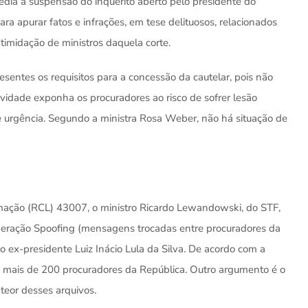
dia a suspensão do inquérito aberto pelo presidente do
ara apurar fatos e infrações, em tese delituosos, relacionados
ntimidação de ministros daquela corte.
esentes os requisitos para a concessão da cautelar, pois não
avidade exponha os procuradores ao risco de sofrer lesão
 de urgência. Segundo a ministra Rosa Weber, não há situação de
mação (RCL) 43007, o ministro Ricardo Lewandowski, do STF,
peração Spoofing (mensagens trocadas entre procuradores da
o ex-presidente Luiz Inácio Lula da Silva. De acordo com a
do mais de 200 procuradores da República. Outro argumento é o
teor desses arquivos.