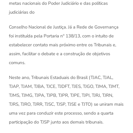
metas nacionais do Poder Judiciário e das políticas
judiciárias do
Conselho Nacional de Justiça. Já a Rede de Governança
foi instituída pela Portaria nº 138/13, com o intuito de
estabelecer contato mais próximo entre os Tribunais e,
assim, facilitar o debate e a construção de objetivos
comuns.
Neste ano, Tribunais Estaduais do Brasil (TJAC, TJAL,
TJAP, TJAM, TJBA, TJCE, TJDFT, TJES, TJGO, TJMA, TJMT,
TJMS, TJMG, TJPA, TJPB, TJPR, TJPE, TJPI, TJRJ, TJRN,
TJRS, TJRO, TJRR, TJSC, TJSP, TJSE e TJTO) se uniram mais
uma vez para conduzir este processo, sendo a quarta
participação do TJSP junto aos demais tribunais.