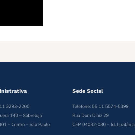
nistrativa
Sede Social
5 11 3292-2200
Telefone: 55 11 5574-5399
uera 140 – Sobreloja
Rua Dom Diniz 29
01 – Centro – São Paulo
CEP 04032-080 – Jd. Luzitânia