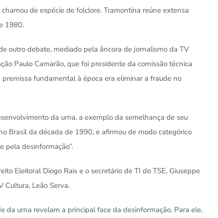
ue chamou de espécie de folclore. Tramontina reúne extensa
de 1980.
de outro debate, mediado pela âncora de jornalismo da TV
ção Paulo Camarão, que foi presidente da comissão técnica
a premissa fundamental à época era eliminar a fraude no
desenvolvimento da urna, a exemplo da semelhança de seu
 no Brasil da década de 1990, e afirmou de modo categórico
e pela desinformação”.
reito Eleitoral Diogo Rais e o secretário de TI do TSE, Giuseppe
V Cultura, Leão Serva.
e da urna revelam a principal face da desinformação. Para ele,