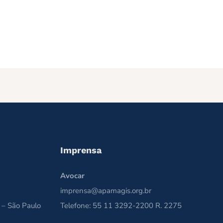
Imprensa
Avocar
imprensa@apamagis.org.br
 – São Paulo
Telefone: 55 11 3292-2200 R. 2275