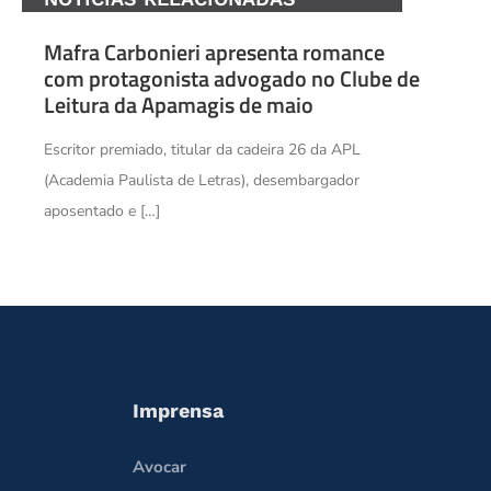
Mafra Carbonieri apresenta romance
com protagonista advogado no Clube de
Leitura da Apamagis de maio
Escritor premiado, titular da cadeira 26 da APL
(Academia Paulista de Letras), desembargador
aposentado e […]
Imprensa
Avocar