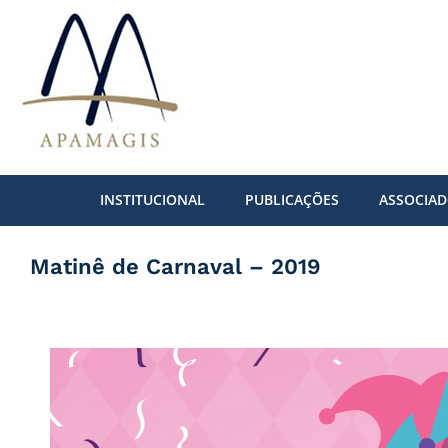
Ir
para
o
conteúdo
INSTITUCIONAL
PUBLICAÇÕES
ASSOCIA
Matinê de Carnaval – 2019