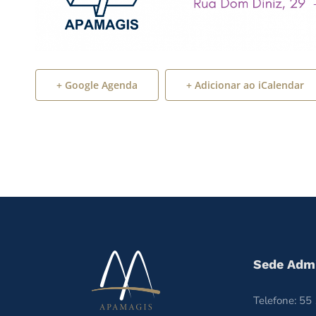
+ Google Agenda
+ Adicionar ao iCalendar
Sede Admi
Telefone: 5