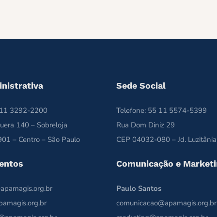
nistrativa
Sede Social
5 11 3292-2200
Telefone: 55 11 5574-5399
uera 140 – Sobreloja
Rua Dom Diniz 29
01 – Centro – São Paulo
CEP 04032-080 – Jd. Luzitânia
entos
Comunicação e Marketi
apamagis.org.br
Paulo Santos
pamagis.org.br
comunicacao@apamagis.org.br