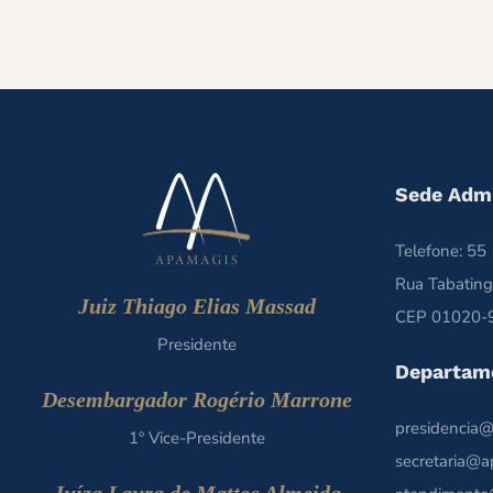
Sede Admi
Telefone: 5
Rua Tabating
Juiz Thiago Elias Massad
CEP 01020-9
Presidente
Departam
Desembargador Rogério Marrone
presidencia@
1º Vice-Presidente
secretaria@a