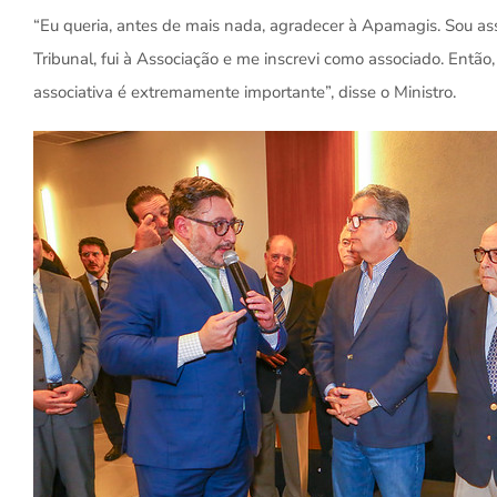
“Eu queria, antes de mais nada, agradecer à Apamagis. Sou as
Tribunal, fui à Associação e me inscrevi como associado. Ent
associativa é extremamente importante”, disse o Ministro.