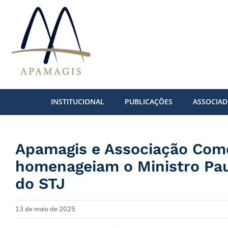
Ir
para
o
conteúdo
INSTITUCIONAL
PUBLICAÇÕES
ASSOCIA
Apamagis e Associação Come
homenageiam o Ministro Pau
do STJ
13 de maio de 2025