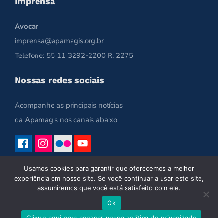
Imprensa
Avocar
imprensa@apamagis.org.br
Telefone: 55 11 3292-2200 R. 2275
Nossas redes sociais
Acompanhe as principais notícias
da Apamagis nos canais abaixo
Usamos cookies para garantir que oferecemos a melhor
experiência em nosso site. Se você continuar a usar este site,
assumiremos que você está satisfeito com ele.
Ok
Copyright 2021 | Apamagis | Todos os Direitos Reservados
Clique aqui para acessar nossa política de privacidade