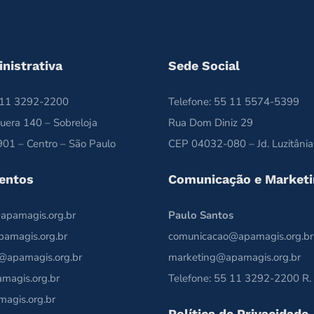
nistrativa
Sede Social
5 11 3292-2200
Telefone: 55 11 5574-5399
uera 140 – Sobreloja
Rua Dom Diniz 29
01 – Centro – São Paulo
CEP 04032-080 – Jd. Luzitânia
entos
Comunicação e Marketi
apamagis.org.br
Paulo Santos
pamagis.org.br
comunicacao@apamagis.org.br
@apamagis.org.br
marketing@apamagis.org.br
magis.org.br
Telefone: 55 11 3292-2200 R.
magis.org.br
Política de Privacidade