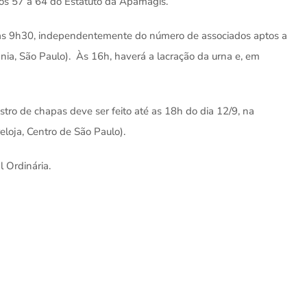
gos 57 a 64 do Estatuto da Apamagis.
e às 9h30, independentemente do número de associados aptos a
ânia, São Paulo). Às 16h, haverá a lacração da urna e, em
istro de chapas deve ser feito até as 18h do dia 12/9, na
eloja, Centro de São Paulo).
 Ordinária.