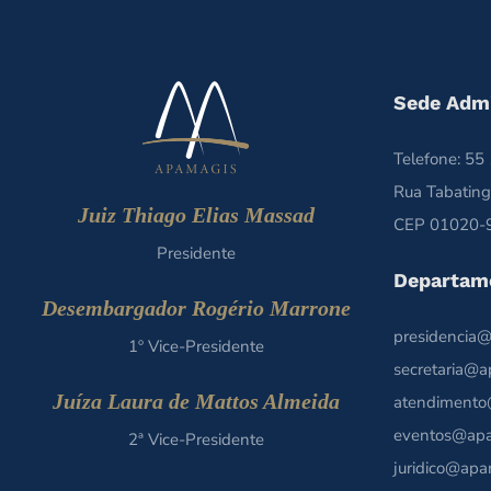
Sede Admi
Telefone: 5
Rua Tabating
Juiz Thiago Elias Massad
CEP 01020-9
Presidente
Departam
Desembargador Rogério Marrone
presidencia@
1º Vice-Presidente
secretaria@a
Juíza Laura de Mattos Almeida
atendimento
eventos@apa
2ª Vice-Presidente
juridico@apa