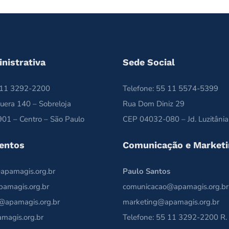
nistrativa
Sede Social
5 11 3292-2200
Telefone: 55 11 5574-5399
uera 140 – Sobreloja
Rua Dom Diniz 29
01 – Centro – São Paulo
CEP 04032-080 – Jd. Luzitânia
entos
Comunicação e Marketi
apamagis.org.br
Paulo Santos
pamagis.org.br
comunicacao@apamagis.org.br
@apamagis.org.br
marketing@apamagis.org.br
magis.org.br
Telefone: 55 11 3292-2200 R.