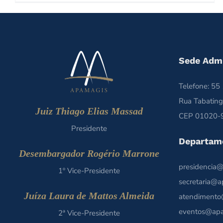
Sede Admi
Telefone: 5
Rua Tabating
Juiz Thiago Elias Massad
CEP 01020-9
Presidente
Departam
Desembargador Rogério Marrone
presidencia@
1º Vice-Presidente
secretaria@a
Juíza Laura de Mattos Almeida
atendimento
eventos@apa
2ª Vice-Presidente