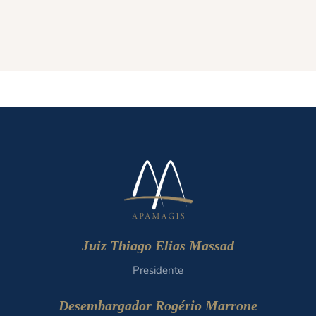
Juiz Thiago Elias Massad
Presidente
Desembargador Rogério Marrone