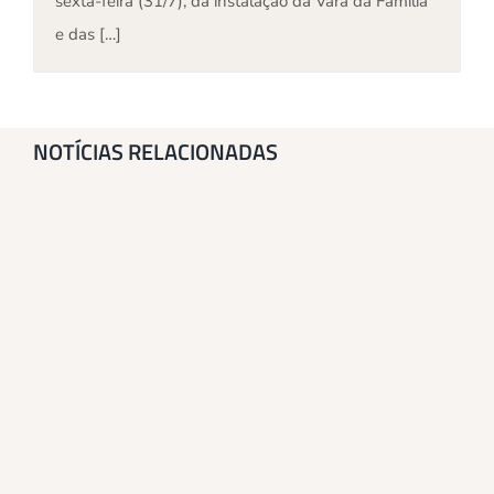
sexta-feira (31/7), da instalação da Vara da Família
e das […]
NOTÍCIAS RELACIONADAS