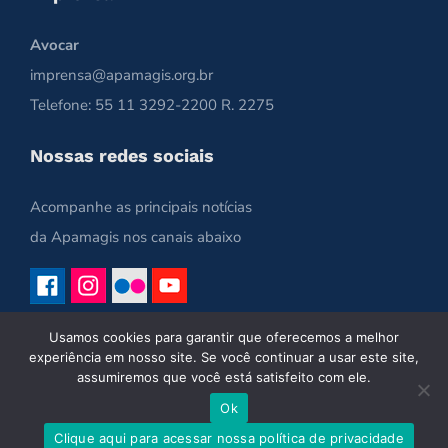
Avocar
imprensa@apamagis.org.br
Telefone: 55 11 3292-2200 R. 2275
Nossas redes sociais
Acompanhe as principais notícias
da Apamagis nos canais abaixo
Usamos cookies para garantir que oferecemos a melhor
experiência em nosso site. Se você continuar a usar este site,
assumiremos que você está satisfeito com ele.
Ok
Copyright 2021 | Apamagis | Todos os Direitos Reservados
Clique aqui para acessar nossa política de privacidade